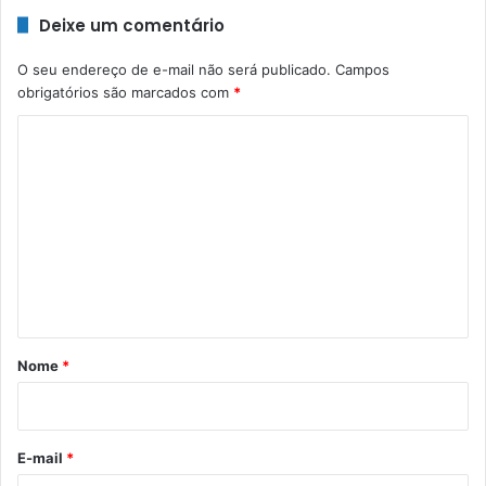
Deixe um comentário
O seu endereço de e-mail não será publicado.
Campos
obrigatórios são marcados com
*
C
o
m
e
n
t
á
r
Nome
*
i
o
*
E-mail
*