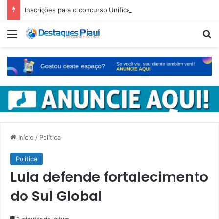
Inscrições para o concurso Unificado do Piauí encerram amanhã
Menu
Pr
Início
/
Política
Política
Lula defende fortalecimento
do Sul Global
2 minutos de leitura