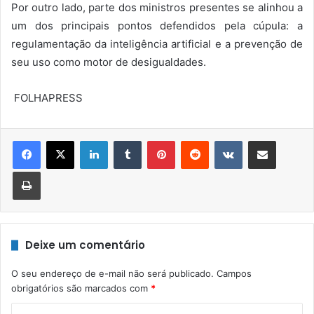
Por outro lado, parte dos ministros presentes se alinhou a
um dos principais pontos defendidos pela cúpula: a
regulamentação da inteligência artificial e a prevenção de
seu uso como motor de desigualdades.
FOLHAPRESS
Linkedin
Tumblr
Pinterest
Reddit
VK
Compartilhar via e-mail
Imprimir
Deixe um comentário
O seu endereço de e-mail não será publicado.
Campos
obrigatórios são marcados com
*
C