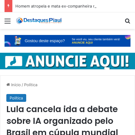
Homem atropela e mata ex-companheira no Ceará e é preso em fuga pelo Piauí
Menu
Pr
Início
/
Política
Política
Lula cancela ida a debate
sobre IA organizado pelo
Brasil em cúpula mundial