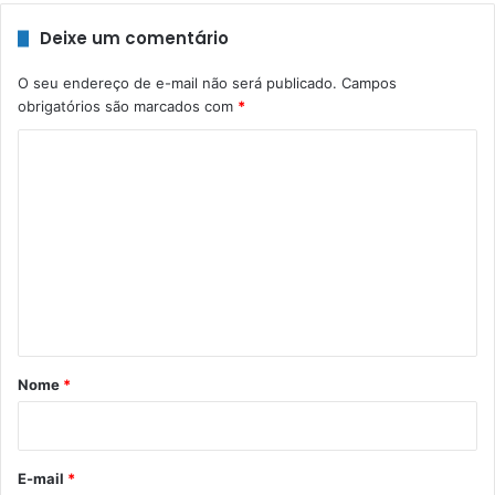
Deixe um comentário
O seu endereço de e-mail não será publicado.
Campos
obrigatórios são marcados com
*
C
o
m
e
n
t
á
r
Nome
*
i
o
*
E-mail
*