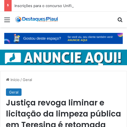
Inscrições para o concurso Unificado do Piauí encerram amanhã
Menu
Pr
Início
/
Geral
Geral
Justiça revoga liminar e
licitação da limpeza pública
em Teresina é retomada