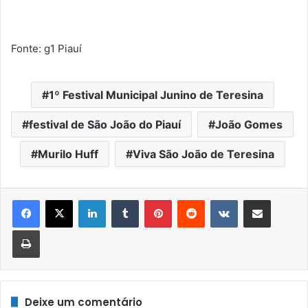
Fonte: g1 Piauí
1º Festival Municipal Junino de Teresina
festival de São João do Piauí
João Gomes
Murilo Huff
Viva São João de Teresina
Linkedin
Tumblr
Pinterest
Reddit
VK
Compartilhar via e-mail
Imprimir
Deixe um comentário