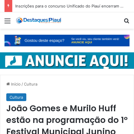
Inscrições para o concurso Unificado do Piauí encerram amanhã
Menu
Pr
Início
/
Cultura
Cultura
João Gomes e Murilo Huff
estão na programação do 1º
Festival Municipal Junino