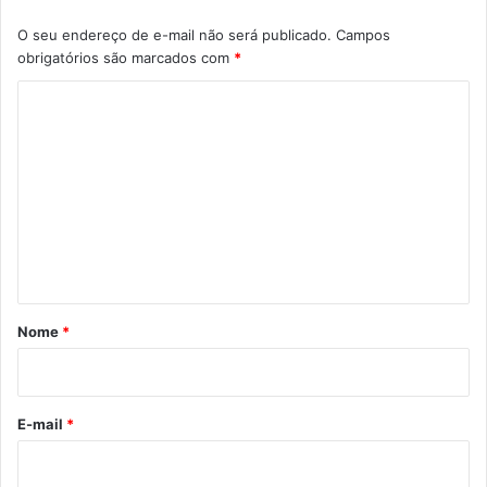
O seu endereço de e-mail não será publicado.
Campos
obrigatórios são marcados com
*
C
o
m
e
n
t
á
r
Nome
*
i
o
*
E-mail
*