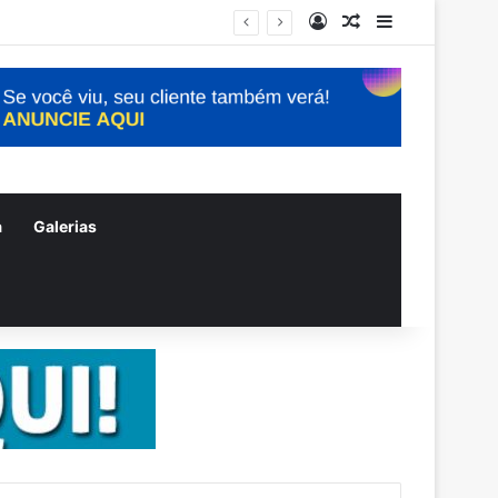
Entrar
Artigo aleatório
Barra Latera
a
Galerias