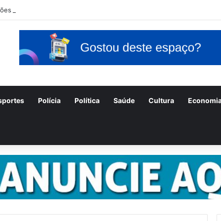
ções para o concurso Unificado do Piauí encerram amanhã
sportes
Polícia
Política
Saúde
Cultura
Economi