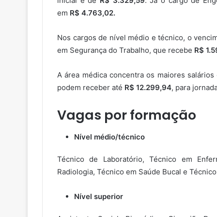
inicial é de
R$ 3.329,59
. Já o cargo de Eng
em
R$ 4.763,02.
Nos cargos de nível médio e técnico, o vencim
em Segurança do Trabalho, que recebe
R$ 1.5
A área médica concentra os maiores salários 
podem receber até
R$ 12.299,94
, para jornad
Vagas por formação
Nível médio/técnico
Técnico de Laboratório, Técnico em Enfe
Radiologia, Técnico em Saúde Bucal e Técnic
Nível superior