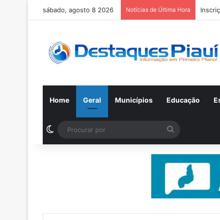
sábado, agosto 8 2026
Notícias de Última Hora
Inscri
Home
Geral
Municípios
Educação
E
Switch skin
Procurar
por