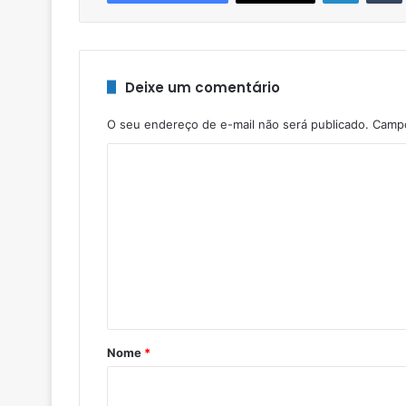
Deixe um comentário
O seu endereço de e-mail não será publicado.
Campo
C
o
m
e
n
t
á
r
Nome
*
i
o