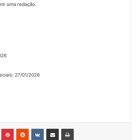
á em uma redação.
026
eciais: 27/01/2026
Tumblr
Pinterest
Reddit
VK
Compartilhar via e-mail
Imprimir