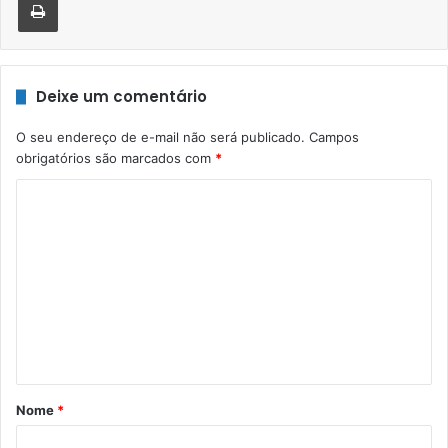
Deixe um comentário
O seu endereço de e-mail não será publicado.
Campos
obrigatórios são marcados com
*
C
o
m
e
n
t
á
r
Nome
*
i