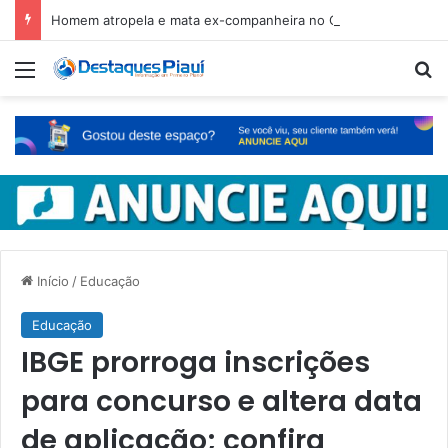
Homem atropela e mata ex-companheira no Ceará e é preso em fuga pelo Piauí
Menu
Pr
Início
/
Educação
Educação
IBGE prorroga inscrições
para concurso e altera data
de aplicação; confira