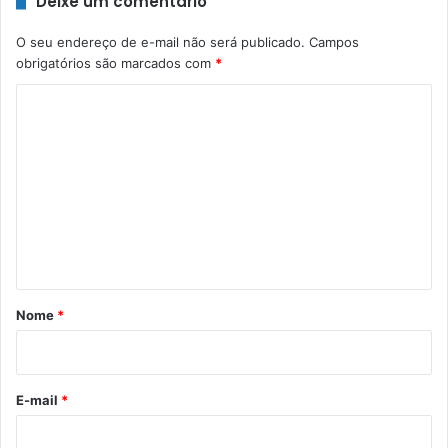
Deixe um comentário
O seu endereço de e-mail não será publicado.
Campos
obrigatórios são marcados com
*
C
o
m
e
n
t
á
r
Nome
*
i
o
*
E-mail
*