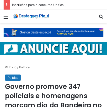
Inscrições para o concurso Unificado do Piauí encerram amanhã
Menu
Pr
Início
/
Política
Política
Governo promove 347
policiais e homenagens
marcam dia da Bandeira no