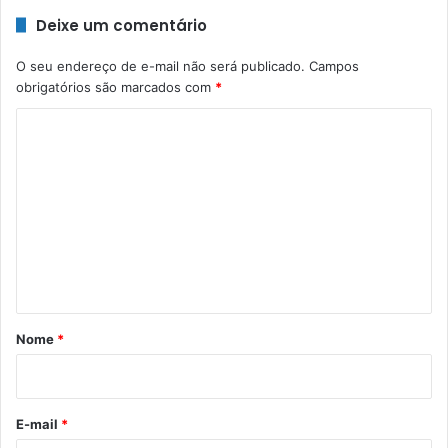
Deixe um comentário
O seu endereço de e-mail não será publicado.
Campos
obrigatórios são marcados com
*
C
o
m
e
n
t
á
r
Nome
*
i
o
*
E-mail
*