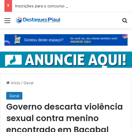
Inscrições para o concurso Unificado do Piauí encerram amanhã
Menu
Pr
Início
/
Geral
Geral
Governo descarta violência
sexual contra menino
encontrado em Bacabal