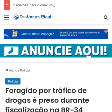
Inscrições para o concurso Unificado do Piauí encerram amanhã
Menu
Pr
Início
/
Polícia
Polícia
Foragido por tráfico de
drogas é preso durante
fiscalização na BR-34