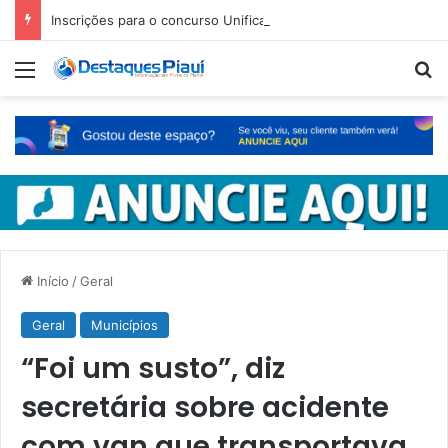
Inscrições para o concurso Unificado do Piauí encerram amanhã
Menu
Pr
Início
/
Geral
Geral
Municípios
“Foi um susto”, diz
secretária sobre acidente
com van que transportava