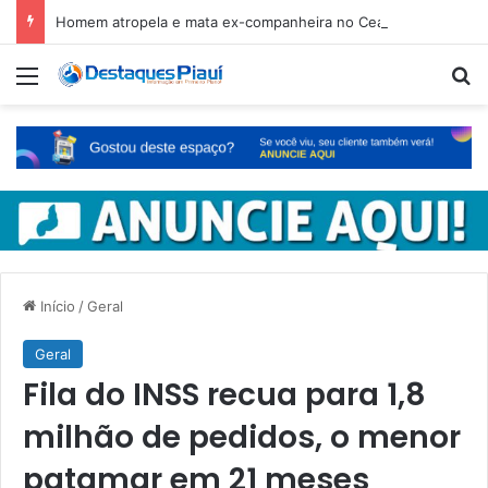
Homem atropela e mata ex-companheira no Ceará e é preso em fuga pelo Piauí
Menu
Pr
Início
/
Geral
Geral
Fila do INSS recua para 1,8
milhão de pedidos, o menor
patamar em 21 meses