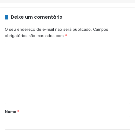
Deixe um comentário
O seu endereço de e-mail não será publicado.
Campos
obrigatórios são marcados com
*
C
o
m
e
n
t
á
r
Nome
*
i
o