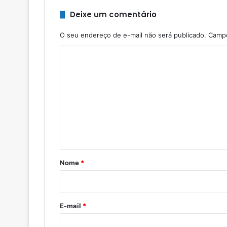
Deixe um comentário
O seu endereço de e-mail não será publicado.
Campo
C
o
m
e
n
t
á
r
Nome
*
i
o
*
E-mail
*