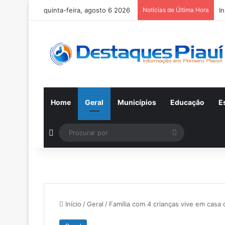
quinta-feira, agosto 6 2026
Notícias de Última Hora
I
Home
Geral
Municípios
Educação
E
Switch skin
Procurar
por
Início
/
Geral
/
Família com 4 crianças vive em casa 