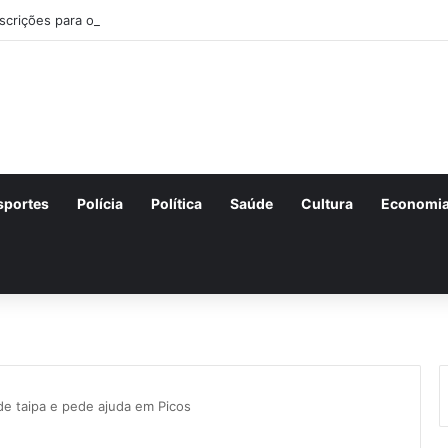
nscrições para o concurso Unificado do Piauí encerram amanhã
sportes
Polícia
Política
Saúde
Cultura
Economi
de taipa e pede ajuda em Picos