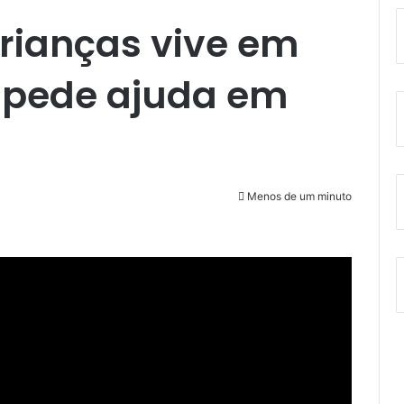
crianças vive em
e pede ajuda em
Menos de um minuto