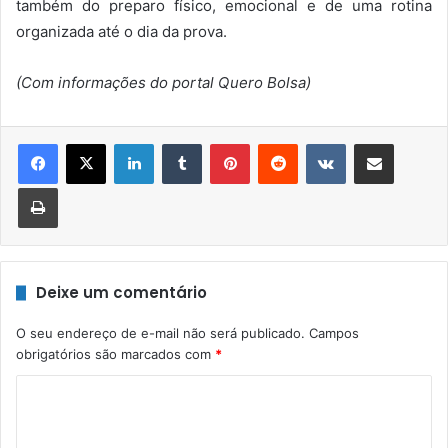
também do preparo físico, emocional e de uma rotina
organizada até o dia da prova.
(Com informações do portal Quero Bolsa)
Linkedin
Tumblr
Pinterest
Reddit
VK
Compartilhar via e-mail
Imprimir
Deixe um comentário
O seu endereço de e-mail não será publicado.
Campos
obrigatórios são marcados com
*
C
o