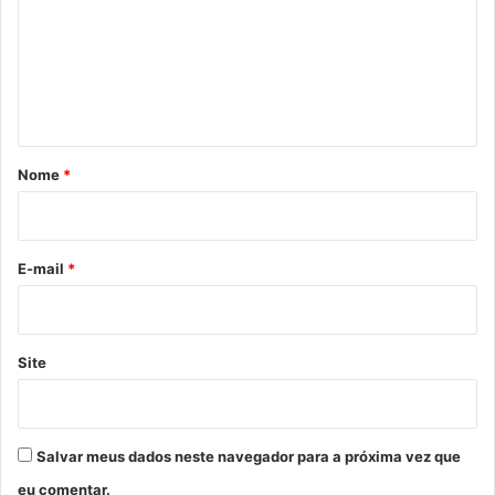
m
e
n
t
á
r
Nome
*
i
o
*
E-mail
*
Site
Salvar meus dados neste navegador para a próxima vez que
eu comentar.