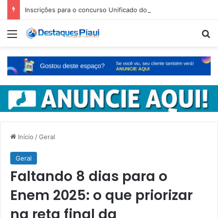
Inscrições para o concurso Unificado do Piauí encerram amanhã
Menu
Pr
Início
/
Geral
Geral
Faltando 8 dias para o
Enem 2025: o que priorizar
na reta final da