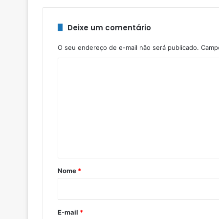
Deixe um comentário
O seu endereço de e-mail não será publicado.
Campo
C
o
m
e
n
t
á
r
Nome
*
i
o
*
E-mail
*