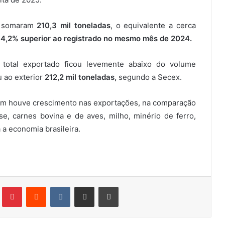
e somaram
210,3 mil toneladas
, o equivalente a cerca
e
4,2% superior ao registrado no mesmo mês de 2024.
total exportado ficou levemente abaixo do volume
 ao exterior
212,2 mil toneladas,
segundo a Secex.
bém houve crescimento nas exportações, na comparação
se, carnes bovina e de aves, milho, minério de ferro,
 a economia brasileira.
Tumblr
Pinterest
Reddit
VK
Compartilhar via e-mail
Imprimir