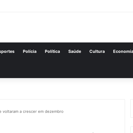
ções para o concurso Unificado do Piauí encerram amanhã
sportes
Polícia
Política
Saúde
Cultura
Economi
de voltaram a crescer em dezembro