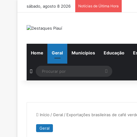
sábado, agosto 8 2026
Notícias de Última Hora
Inscri
Home
Geral
Municípios
Educação
E
Switch skin
Procurar
por
Início
/
Geral
/
Exportações brasileiras de café ver
Geral