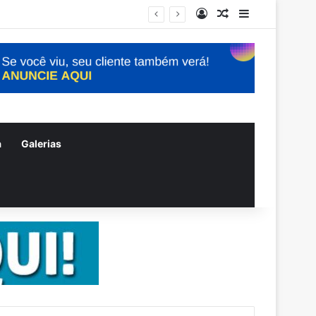
Entrar
Artigo aleatório
Barra Latera
a
Galerias