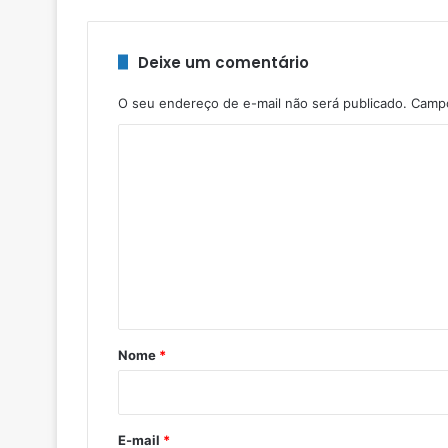
Deixe um comentário
O seu endereço de e-mail não será publicado.
Campo
C
o
m
e
n
t
á
r
Nome
*
i
o
*
E-mail
*