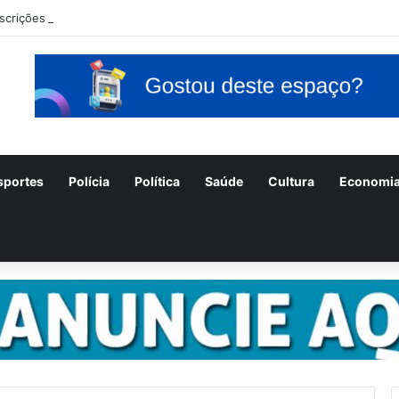
nscrições para o concurso Unificado do Piauí encerram amanhã
sportes
Polícia
Política
Saúde
Cultura
Economi