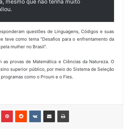
oa, mesmo que não tenha muito
liou.
 responderam questões de Linguagens, Códigos e suas
ue teve como tema “Desafios para o enfrentamento da
 pela mulher no Brasil”.
 as provas de Matemática e Ciências da Natureza. O
nsino superior público, por meio do Sistema de Seleção
 programas como o Prouni e o Fies.
Tumblr
Pinterest
Reddit
VK
Compartilhar via e-mail
Imprimir