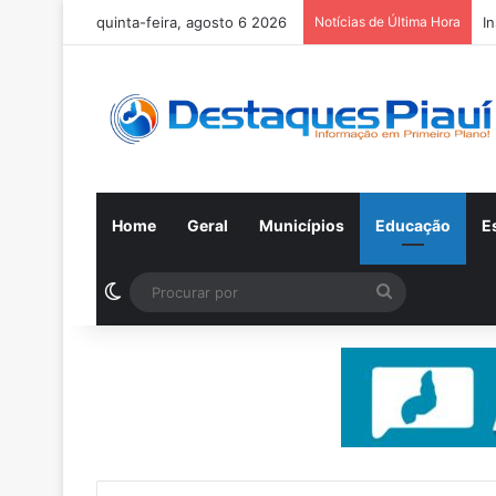
quinta-feira, agosto 6 2026
Notícias de Última Hora
I
Home
Geral
Municípios
Educação
E
Switch skin
Procurar
por