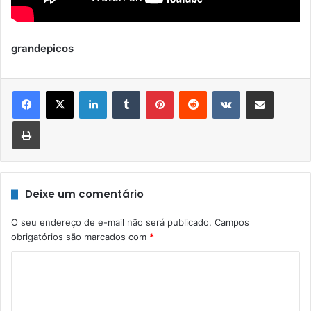
grandepicos
Linkedin
Tumblr
Pinterest
Reddit
VK
Compartilhar via e-mail
Imprimir
Deixe um comentário
O seu endereço de e-mail não será publicado.
Campos
obrigatórios são marcados com
*
C
o
m