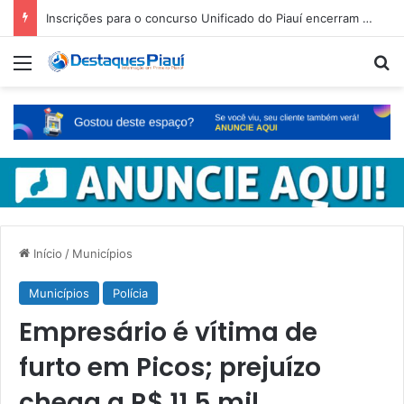
Inscrições para o concurso Unificado do Piauí encerram amanhã
Menu
Pr
Início
/
Municípios
Municípios
Polícia
Empresário é vítima de
furto em Picos; prejuízo
chega a R$ 11,5 mil