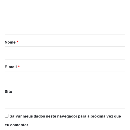
e
n
t
á
r
Nome
*
i
o
*
E-mail
*
Site
Salvar meus dados neste navegador para a próxima vez que
eu comentar.