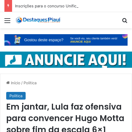
Inscrições para o concurso Unificado do Piauí encerram amanhã
Menu
Pr
Início
/
Política
Política
Em jantar, Lula faz ofensiva
para convencer Hugo Motta
sobre fim da escala 6×1