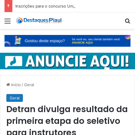
Inscrições para o concurso Unificado do Piauí encerram amanhã
Menu
Pr
Início
/
Geral
Geral
Detran divulga resultado da
primeira etapa do seletivo
para instrutores