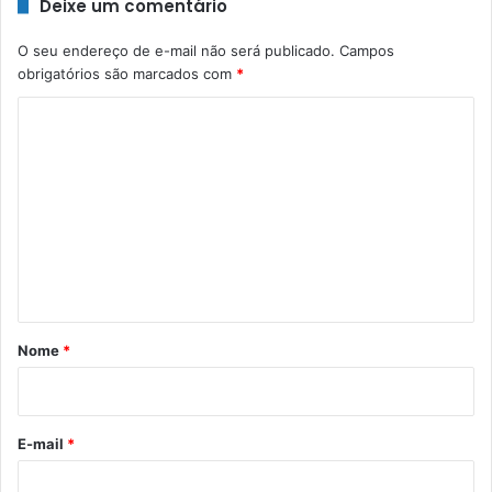
Deixe um comentário
O seu endereço de e-mail não será publicado.
Campos
obrigatórios são marcados com
*
C
o
m
e
n
t
á
r
Nome
*
i
o
*
E-mail
*