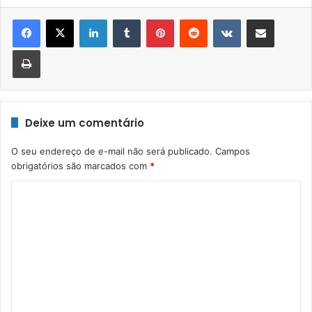
Linkedin
Tumblr
Pinterest
Reddit
VK
Compartilhar via e-mail
Imprimir
Deixe um comentário
O seu endereço de e-mail não será publicado.
Campos
obrigatórios são marcados com
*
C
o
m
e
n
t