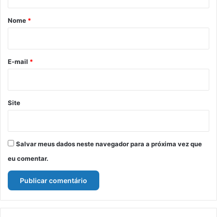
á
r
Nome
*
i
o
*
E-mail
*
Site
Salvar meus dados neste navegador para a próxima vez que
eu comentar.