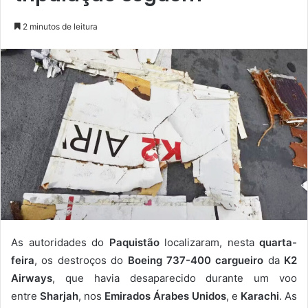
2 minutos de leitura
As autoridades do
Paquistão
localizaram, nesta
quarta-
feira
, os destroços do
Boeing 737-400 cargueiro
da
K2
Airways
, que havia desaparecido durante um voo
entre
Sharjah
, nos
Emirados Árabes Unidos
, e
Karachi
. As