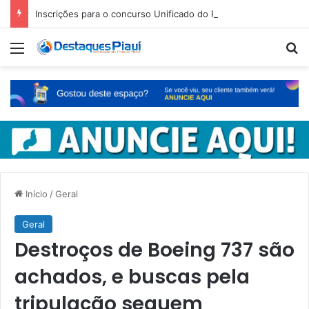
Inscrições para o concurso Unificado do Piauí encerram amanhã
Menu
Pr
Início
/
Geral
Geral
Destroços de Boeing 737 são
achados, e buscas pela
tripulação seguem