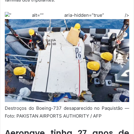
” alt=”” aria-hidden=”true” />
Destroços do Boeing-737 desaparecido no Paquistão —
Foto: PAKISTAN AIRPORTS AUTHORITY / AFP
Aeronave tinha 27 anos de