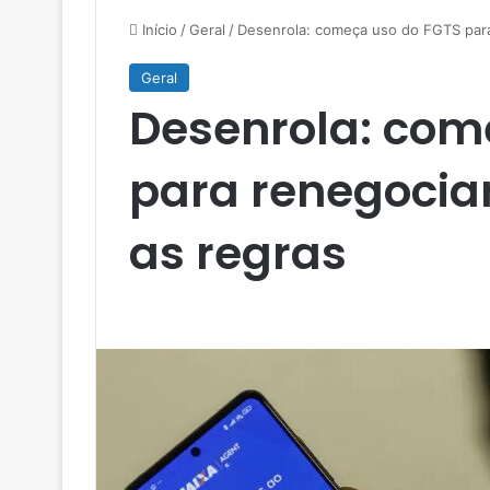
Início
/
Geral
/
Desenrola: começa uso do FGTS para 
Geral
Desenrola: com
para renegociar
as regras