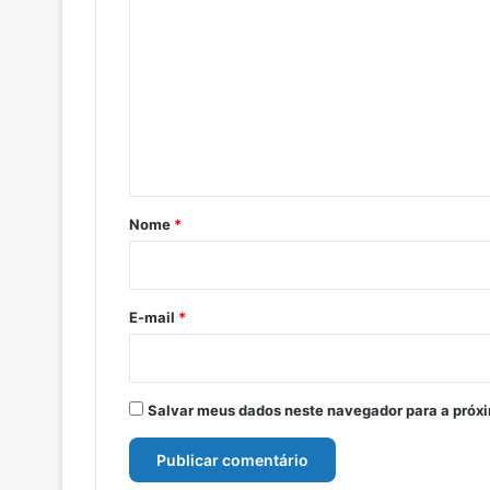
o
m
e
n
t
á
r
Nome
*
i
o
*
E-mail
*
Salvar meus dados neste navegador para a próx