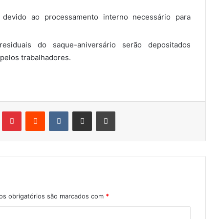
 devido ao processamento interno necessário para
esiduais do saque-aniversário serão depositados
pelos trabalhadores.
Tumblr
Pinterest
Reddit
VK
Compartilhar via e-mail
Imprimir
s obrigatórios são marcados com
*