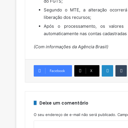
do FGTS;
Segundo o MTE, a alteração ocorrerá
liberação dos recursos;
Após o processamento, os valores r
automaticamente nas contas cadastradas 
(Com informações da Agência Brasil)
Linkedin
Facebook
X
Deixe um comentário
O seu endereço de e-mail não será publicado.
Campo
C