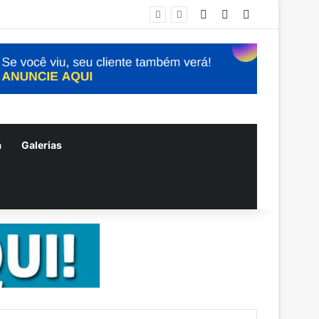
Entrar
Artigo aleatório
Barra Lateral
a
Galerias