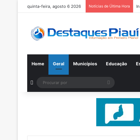
quinta-feira, agosto 6 2026
Notícias de Última Hora
I
Home
Geral
Municípios
Educação
E
Switch skin
Procurar
por