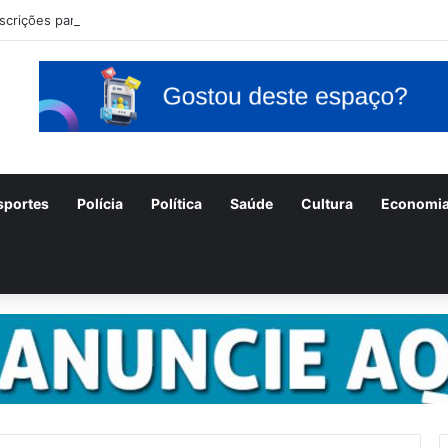
nscrições para o concurso Unificado do Piauí encerram amanhã
sportes
Polícia
Política
Saúde
Cultura
Economi