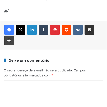
gp1
Linkedin
Tumblr
Pinterest
Reddit
VK
Compartilhar via e-mail
Imprimir
Deixe um comentário
O seu endereço de e-mail não será publicado.
Campos
obrigatórios são marcados com
*
C
o
m
e