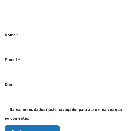
n
t
á
r
Nome
*
i
o
*
E-mail
*
Site
Salvar meus dados neste navegador para a próxima vez que
eu comentar.