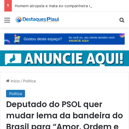
Homem atropela e mata ex-companheira no Ceará e é preso em fuga pelo Piauí
Menu
Pr
Início
/
Política
Política
Deputado do PSOL quer
mudar lema da bandeira do
Brasil para “Amor, Ordem e