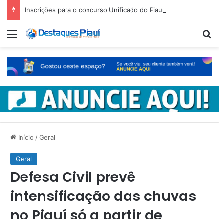
Inscrições para o concurso Unificado do Piauí encerram amanhã
Menu
Pr
Início
/
Geral
Geral
Defesa Civil prevê
intensificação das chuvas
no Piauí só a partir de