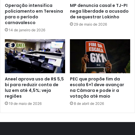
Operação intensifica
MP denuncia casal e TJ-PI
policiamento em Teresina
nega liberdade a acusado
para o período
de sequestrar Lokinho
carnavalesco
29 de maio de 2026
14 de janeiro de 2026
Aneel aprova uso de R$ 5,5
PEC que propõe fim da
bi para reduzir conta de
escala 6×1 deve avançar
luz em até 4,5%; veja
na Câmara e pode ir a
regiões
votação até maio
19 de maio de 2026
8 de abril de 2026