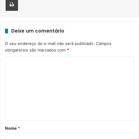
Deixe um comentário
O seu endereço de e-mail não será publicado.
Campos
obrigatórios são marcados com
*
C
o
m
e
n
t
á
r
Nome
*
i