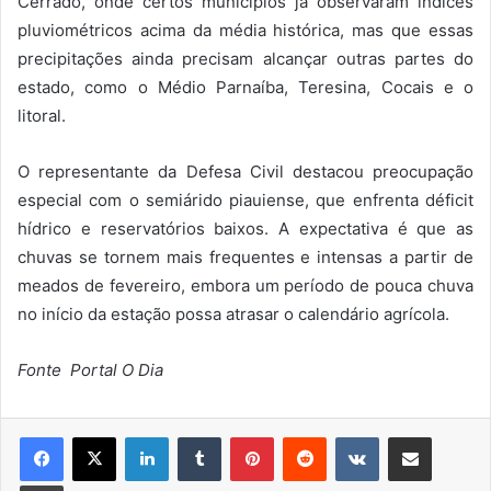
Cerrado, onde certos municípios já observaram índices
pluviométricos acima da média histórica, mas que essas
precipitações ainda precisam alcançar outras partes do
estado, como o Médio Parnaíba, Teresina, Cocais e o
litoral.
O representante da Defesa Civil destacou preocupação
especial com o semiárido piauiense, que enfrenta déficit
hídrico e reservatórios baixos. A expectativa é que as
chuvas se tornem mais frequentes e intensas a partir de
meados de fevereiro, embora um período de pouca chuva
no início da estação possa atrasar o calendário agrícola.
Fonte
Portal
O Dia
Linkedin
Tumblr
Pinterest
Reddit
VK
Compartilhar via e-mail
Imprimir