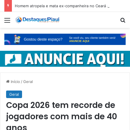
Homem atropela e mata ex-companheira no Ceará e é preso em fuga pelo Piauí
Menu
Pr
Início
/
Geral
Geral
Copa 2026 tem recorde de
jogadores com mais de 40
anos