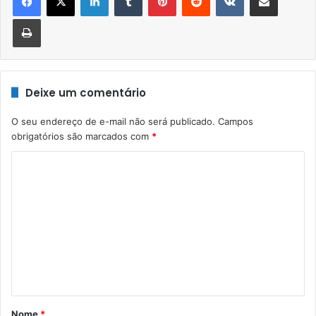
Imprimir
Deixe um comentário
O seu endereço de e-mail não será publicado.
Campos
obrigatórios são marcados com
*
C
o
m
e
n
t
á
r
Nome
*