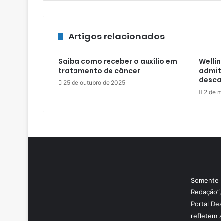
Artigos relacionados
Saiba como receber o auxílio em
Wellin
tratamento de câncer
admit
desca
25 de outubro de 2025
2 de 
Somente o
Redação”,
Portal De
refletem 