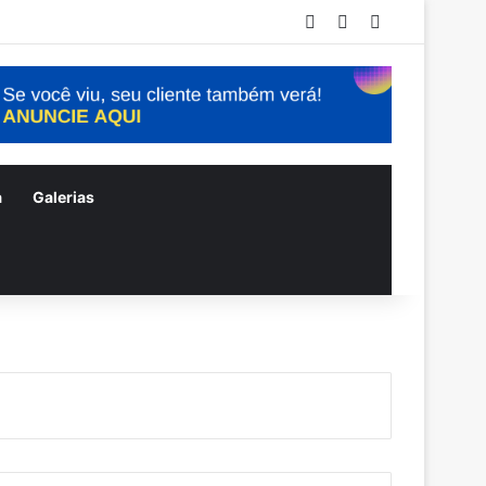
Entrar
Artigo aleatório
Barra Lateral
a
Galerias