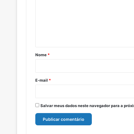
m
e
n
t
á
r
Nome
*
i
o
*
E-mail
*
Salvar meus dados neste navegador para a próx