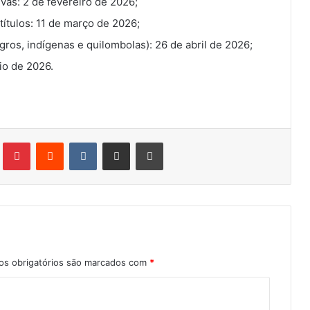
vas: 2 de fevereiro de 2026;
títulos: 11 de março de 2026;
ros, indígenas e quilombolas): 26 de abril de 2026;
io de 2026.
Tumblr
Pinterest
Reddit
VK
Compartilhar via e-mail
Imprimir
s obrigatórios são marcados com
*