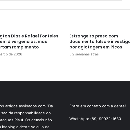
gton Dias e Rafael Fonteles
Estrangeiro preso com
em divergências, mas
documento falso é investig
rtam rompimento
por agiotagem em Picos
março de 2026
2 semanas atrás
s artigos assinados com “Da
Entre em contato com a gente!
 são da responsabilidade do
WhatsApp: (89) 99922-1630
staques Piauí. Os demais não
a ideologia deste veículo de