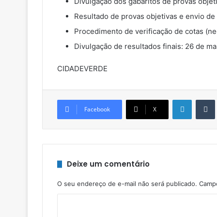
Divulgação dos gabaritos de provas objeti
Resultado de provas objetivas e envio de 
Procedimento de verificação de cotas (neg
Divulgação de resultados finais: 26 de ma
CIDADEVERDE
Linkedin
Facebook
X
Deixe um comentário
O seu endereço de e-mail não será publicado.
Campo
C
o