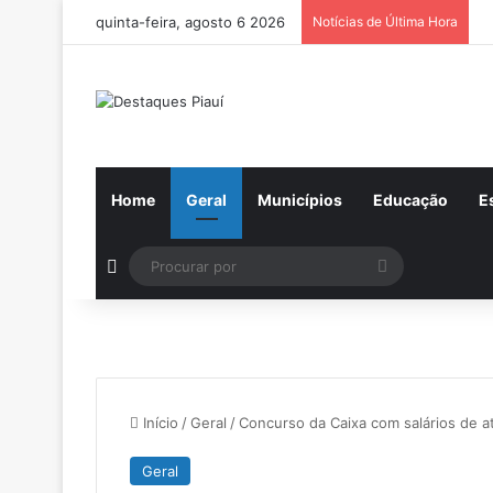
quinta-feira, agosto 6 2026
Notícias de Última Hora
Home
Geral
Municípios
Educação
E
Switch skin
Procurar
por
Início
/
Geral
/
Concurso da Caixa com salários de at
Geral