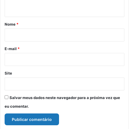
t
á
r
Nome
*
i
o
*
E-mail
*
Site
Salvar meus dados neste navegador para a próxima vez que
eu comentar.