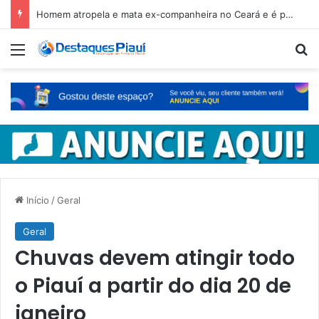
Homem atropela e mata ex-companheira no Ceará e é preso em fuga pelo Piauí
Menu
Pr
Início
/
Geral
Geral
Chuvas devem atingir todo
o Piauí a partir do dia 20 de
janeiro