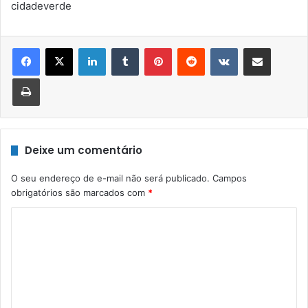
cidadeverde
Linkedin
Tumblr
Pinterest
Reddit
VK
Compartilhar via e-mail
Imprimir
Deixe um comentário
O seu endereço de e-mail não será publicado.
Campos
obrigatórios são marcados com
*
C
o
m
e
n