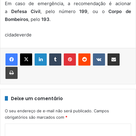
Em caso de emergência, a recomendação é acionar
a
Defesa Civil
, pelo número
199
, ou o
Corpo de
Bombeiros
, pelo
193
.
cidadeverde
Linkedin
Tumblr
Pinterest
Reddit
VK
Compartilhar via e-mail
Imprimir
Deixe um comentário
O seu endereço de e-mail não será publicado.
Campos
obrigatórios são marcados com
*
C