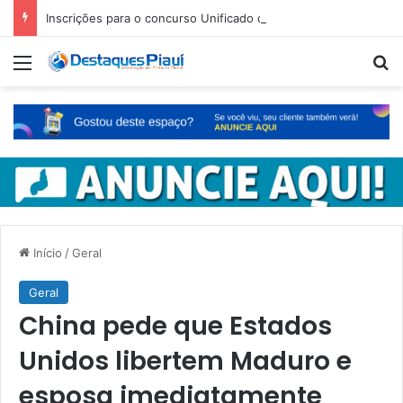
Inscrições para o concurso Unificado do Piauí encerram amanhã
Menu
Pr
Início
/
Geral
Geral
China pede que Estados
Unidos libertem Maduro e
esposa imediatamente