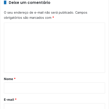
Deixe um comentário
O seu endereço de e-mail não será publicado.
Campos
obrigatórios são marcados com
*
C
o
m
e
n
t
á
r
Nome
*
i
o
*
E-mail
*