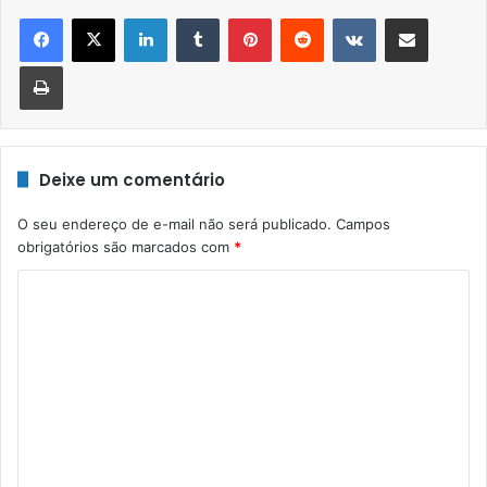
Linkedin
Tumblr
Pinterest
Reddit
VK
Compartilhar via e-mail
Imprimir
Deixe um comentário
O seu endereço de e-mail não será publicado.
Campos
obrigatórios são marcados com
*
C
o
m
e
n
t
á