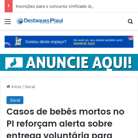
Inscrições para o concurso Unificado do Piauí encerram amanhã
Menu
Pr
Início
/
Geral
Geral
Casos de bebês mortos no
PI reforçam alerta sobre
entrega voluntária para