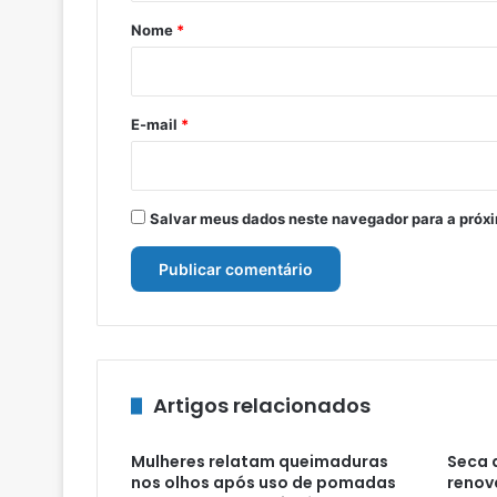
r
Nome
*
i
o
*
E-mail
*
Salvar meus dados neste navegador para a próx
Artigos relacionados
Mulheres relatam queimaduras
Seca 
nos olhos após uso de pomadas
renov