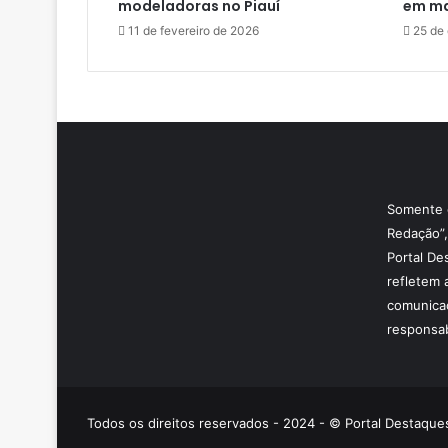
modeladoras no Piauí
em ma
11 de fevereiro de 2026
25 de
Somente o
Redação”,
Portal De
refletem 
comunicaç
responsab
Todos os direitos reservados - 2024 - © Portal Destaques