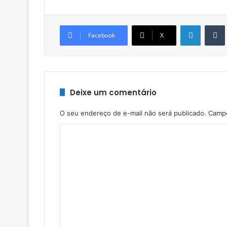
Linkedin
Facebook
X
Deixe um comentário
O seu endereço de e-mail não será publicado.
Campo
C
o
m
e
n
t
á