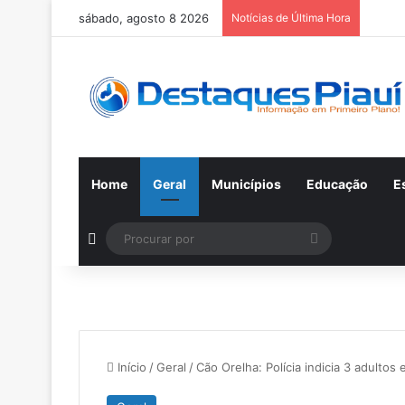
sábado, agosto 8 2026
Notícias de Última Hora
Home
Geral
Municípios
Educação
E
Switch skin
Procurar
por
Início
/
Geral
/
Cão Orelha: Polícia indicia 3 adulto