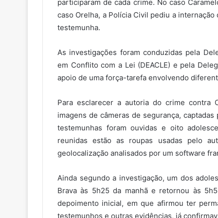
participaram de cada crime. No caso Caramelo
caso Orelha, a Polícia Civil pediu a internaçã
testemunha.
As investigações foram conduzidas pela Del
em Conflito com a Lei (DEACLE) e pela Deleg
apoio de uma força-tarefa envolvendo diferen
Para esclarecer a autoria do crime contra O
imagens de câmeras de segurança, captadas p
testemunhas foram ouvidas e oito adolesce
reunidas estão as roupas usadas pelo aut
geolocalização analisados por um software fran
Ainda segundo a investigação, um dos adole
Brava às 5h25 da manhã e retornou às 5h
depoimento inicial, em que afirmou ter perm
testemunhos e outras evidências, já confirma