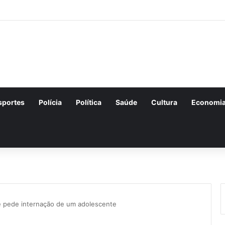
sportes
Polícia
Política
Saúde
Cultura
Economi
s e pede internação de um adolescente