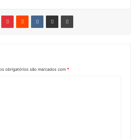
Tumblr
Pinterest
Reddit
VK
Compartilhar via e-mail
Imprimir
s obrigatórios são marcados com
*