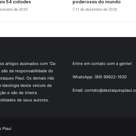
is 54 cidades
poderosas do mundo
 outubro de 2025
11 de dezembro de 2025
s artigos assinados com “Da
Entre em contato com a gente!
 são da responsabilidade do
WhatsApp: (89) 99922-1630
staques Piauí. Os demais não
a ideologia deste veículo de
Email: contato@destaquespiaui.c
ão e são de inteira
ilidades de seus autores.
 Piauí