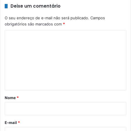
Deixe um comentário
O seu endereço de e-mail não será publicado.
Campos
obrigatórios são marcados com
*
C
o
m
e
n
t
á
r
Nome
*
i
o
*
E-mail
*