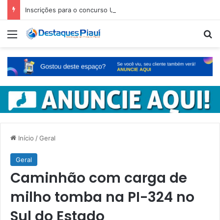
Inscrições para o concurso Unificado do Piauí encerram amanhã
Menu
Pr
Início
/
Geral
Geral
Caminhão com carga de
milho tomba na PI-324 no
Sul do Estado