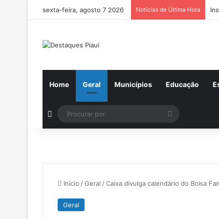
sexta-feira, agosto 7 2026
Notícias de Última Hora
In
Home
Geral
Municípios
Educação
E
Switch skin
Procurar
por
Início
/
Geral
/
Caixa divulga calendário do Bolsa Famí
Geral