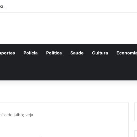
scrições para o concurso Unificado do Piauí encerram amanhã
sportes
Polícia
Política
Saúde
Cultura
Economi
lia de julho; veja