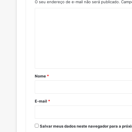
O seu endereço de e-mail não será publicado.
Campo
C
o
m
e
n
t
á
r
Nome
*
i
o
*
E-mail
*
Salvar meus dados neste navegador para a próx