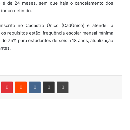
io é de 24 meses, sem que haja o cancelamento dos
ior ao definido.
 inscrito no Cadastro Único (CadÚnico) e atender a
 os requisitos estão: frequência escolar mensal mínima
 de 75% para estudantes de seis a 18 anos, atualização
antes.
Tumblr
Pinterest
Reddit
VK
Compartilhar via e-mail
Imprimir