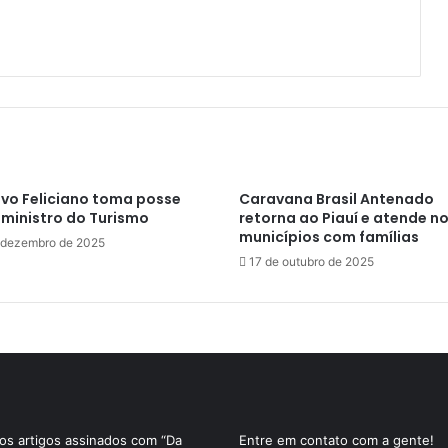
vo Feliciano toma posse
Caravana Brasil Antenado
ministro do Turismo
retorna ao Piauí e atende n
municípios com famílias
 dezembro de 2025
17 de outubro de 2025
s artigos assinados com “Da
Entre em contato com a gente!