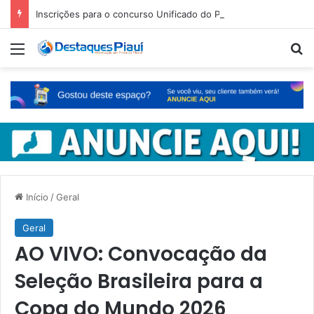
Inscrições para o concurso Unificado do Piauí encerram amanhã
Menu
Pr
Início
/
Geral
Geral
AO VIVO: Convocação da
Seleção Brasileira para a
Copa do Mundo 2026