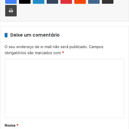
Imprimir
Deixe um comentário
O seu endereço de e-mail não será publicado.
Campos
obrigatórios são marcados com
*
C
o
m
e
n
t
á
r
Nome
*