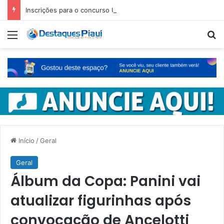
Inscrições para o concurso Unificado do Piauí encerram amanhã
Menu
Pr
Início
/
Geral
Geral
Álbum da Copa: Panini vai
atualizar figurinhas após
convocação de Ancelotti