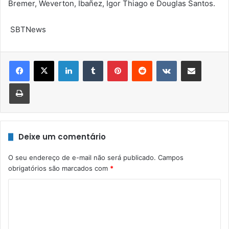
Bremer, Weverton, Ibañez, Igor Thiago e Douglas Santos.
SBTNews
Linkedin
Tumblr
Pinterest
Reddit
VK
Compartilhar via e-mail
Imprimir
Deixe um comentário
O seu endereço de e-mail não será publicado.
Campos
obrigatórios são marcados com
*
C
o
m