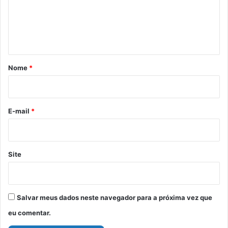
e
n
t
á
r
Nome
*
i
o
*
E-mail
*
Site
Salvar meus dados neste navegador para a próxima vez que
eu comentar.