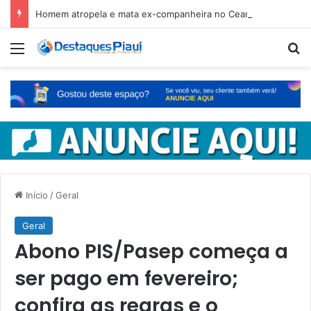
Homem atropela e mata ex-companheira no Ceará e é preso em fuga pelo Piauí
Menu
Pr
Início
/
Geral
Geral
Abono PIS/Pasep começa a
ser pago em fevereiro;
confira as regras e o