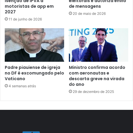
isenção de IPVA a
eleitorais e autoriza envio
motoristas de app em
de mensagens
2027
20 de maio de 2026
11 de junho de 2026
Padre piauiense de igreja
Ministro confirma acordo
no DF é excomungado pelo
com aeronautas e
Vaticano
descarta greve na virada
do ano
4 semanas atrás
29 de dezembro de 2025