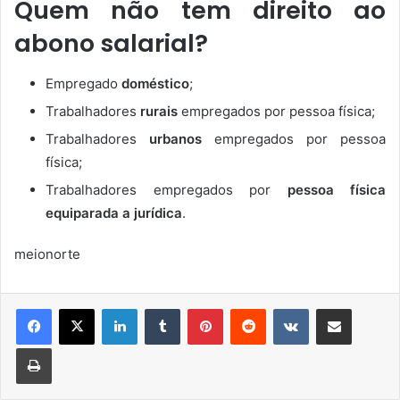
Quem não tem direito ao
abono salarial?
Empregado
doméstico
;
Trabalhadores
rurais
empregados por pessoa física;
Trabalhadores
urbanos
empregados por pessoa
física;
Trabalhadores empregados por
pessoa física
equiparada a jurídica
.
meionorte
Linkedin
Tumblr
Pinterest
Reddit
VK
Compartilhar via e-mail
Imprimir