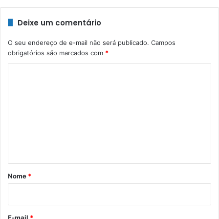
Deixe um comentário
O seu endereço de e-mail não será publicado.
Campos
obrigatórios são marcados com
*
C
o
m
e
n
t
á
r
Nome
*
i
o
*
E-mail
*