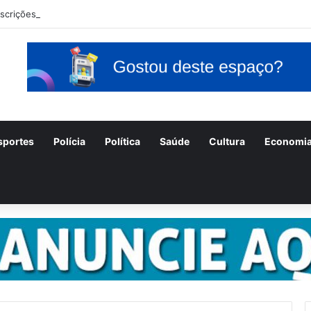
nscrições para o concurso Unificado do Piauí encerram amanhã
sportes
Polícia
Política
Saúde
Cultura
Economi