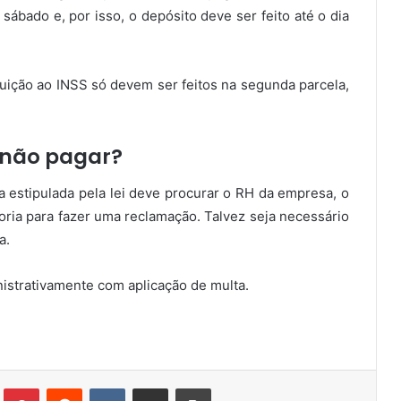
sábado e, por isso, o depósito deve ser feito até o dia
uição ao INSS só devem ser feitos na segunda parcela,
a não pagar?
a estipulada pela lei deve procurar o RH da empresa, o
goria para fazer uma reclamação. Talvez seja necessário
a.
istrativamente com aplicação de multa.
Tumblr
Pinterest
Reddit
VK
Compartilhar via e-mail
Imprimir