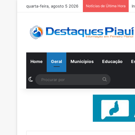
quarta-feira, agosto 5 2026
Notícias de Última Hora
I
Home
Geral
Municípios
Educação
E
Switch skin
Procurar
por