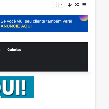
Entrar
Artigo aleatório
Barra Latera
a
Galerias