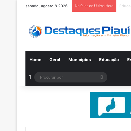
sábado, agosto 8 2026
Notícias de Última Hora
Inscri
Home
Geral
Municípios
Educação
E
Switch skin
Procurar
por