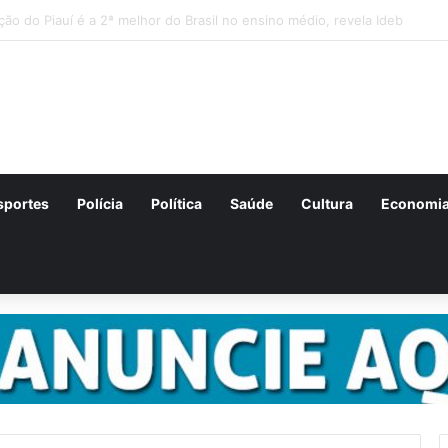
ções para o concurso Unificado do Piauí encerram amanhã
sportes
Polícia
Política
Saúde
Cultura
Economi