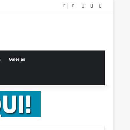
Entrar
Artigo aleatório
Barra Lateral
a
Galerias