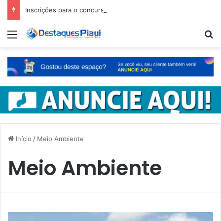
Inscrições para o concurso Unificado do Piauí encerram amanhã
Menu
Pr
Início
/
Meio Ambiente
Meio Ambiente