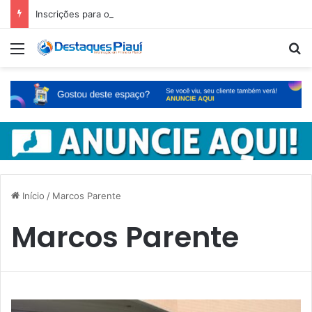
Inscrições para o concurso Unificado do Piauí encerram amanhã
Menu
Pr
Início
/
Marcos Parente
Marcos Parente