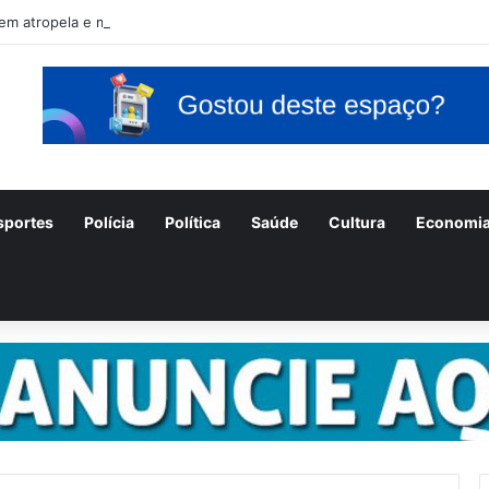
m atropela e mata ex-companheira no Ceará e é preso em fuga pelo Pi
sportes
Polícia
Política
Saúde
Cultura
Economi