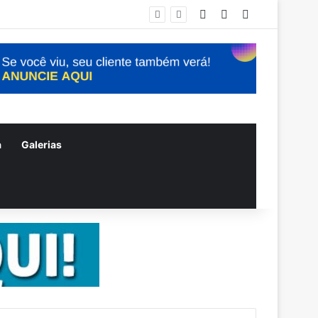
Entrar
Artigo aleatório
Barra Lateral
auí
a
Galerias